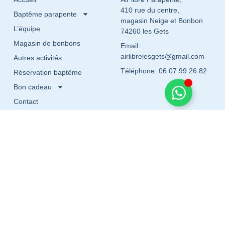
410 rue du centre,
Baptême parapente
magasin Neige et Bonbon
L’équipe
74260 les Gets
Magasin de bonbons
Email:
airlibrelesgets@gmail.com
Autres activités
Téléphone: 06 07 99 26 82
Réservation baptême
Bon cadeau
Contact
Cliquez pour accepter les cookies
marketing et activer ce contenu