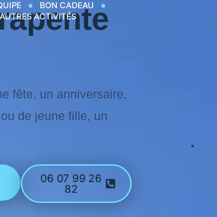
QUIPE
BON CADEAU
rapente
AUTRES ACTIVITÉS
e fête, un anniversaire,
u de jeune fille, un
06 07 99 26
82