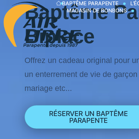
BAPTÊME PARAPENTE
L’É
Baptême Pa
MAGASIN DE BONBONS
Biplace
Offrez un cadeau original pour un
un enterrement de vie de garçon o
mariage etc...
RÉSERVER UN BAPTÊME
PARAPENTE